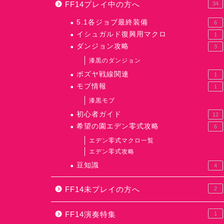
FF14プレイ中の方へ
34
5.1各ジョブ最終装備
6
イシュガルド復興用マクロ
1
ダンジョン攻略
3
漆黒のダンジョン
ボズヤ戦線関連
1
モブ情報
1
漆黒モブ
初心者ガイド
12
希望の園エデン零式攻略
6
エデン零式マクロ一覧
エデン零式攻略
豆知識
4
FF14未プレイの方へ
2
FF14演奏特集
1