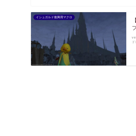
イシュガルド復興用マクロ
v
ド