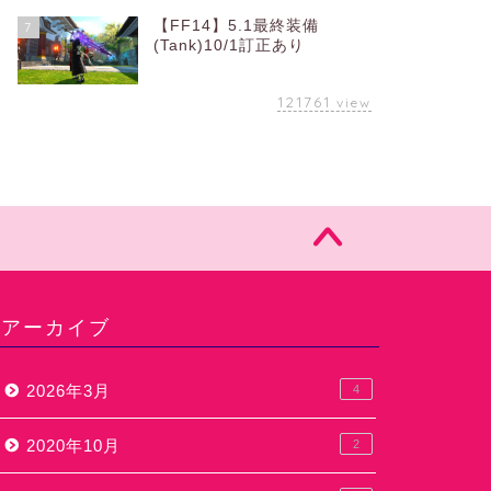
【FF14】5.1最終装備
7
(Tank)10/1訂正あり
121761
view
アーカイブ
2026年3月
4
2020年10月
2