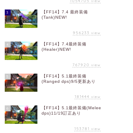
1054705
view
【FF14】7.4 最終装備
3
(Tank)NEW!
956233
view
【FF14】7.4最終装備
4
(Healer)NEW!
767920
view
【FF14】5.1最終装備
5
(Ranged dps)9/5更新あり
181444
view
【FF14】5.1最終装備(Melee
6
dps)11/19訂正あり
153781
view