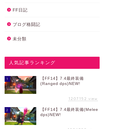
FF日記
ブログ格闘記
未分類
人気記事ランキング
【FF14】7.4最終装備
1
(Ranged dps)NEW!
1207152
view
【FF14】7.4最終装備(Melee
2
dps)NEW!