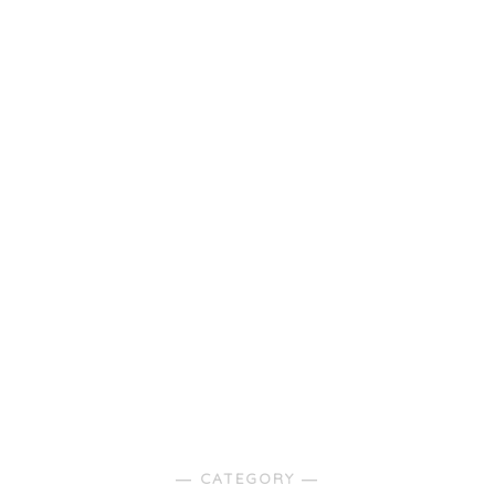
― CATEGORY ―