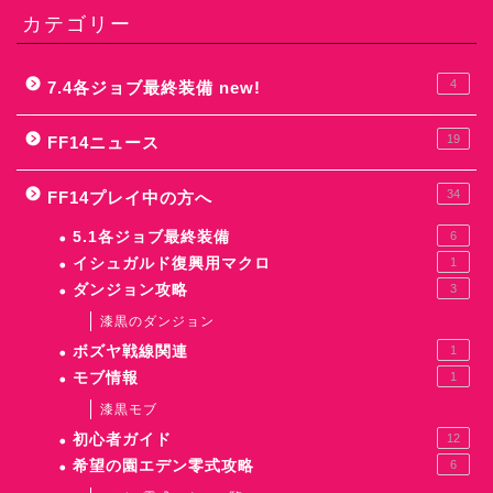
カテゴリー
4
7.4各ジョブ最終装備 new!
19
FF14ニュース
34
FF14プレイ中の方へ
5.1各ジョブ最終装備
6
イシュガルド復興用マクロ
1
ダンジョン攻略
3
漆黒のダンジョン
ボズヤ戦線関連
1
モブ情報
1
漆黒モブ
初心者ガイド
12
希望の園エデン零式攻略
6