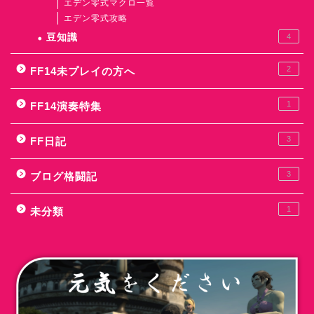
エデン零式マクロ一覧
エデン零式攻略
豆知識
4
2
FF14未プレイの方へ
1
FF14演奏特集
3
FF日記
3
ブログ格闘記
1
未分類