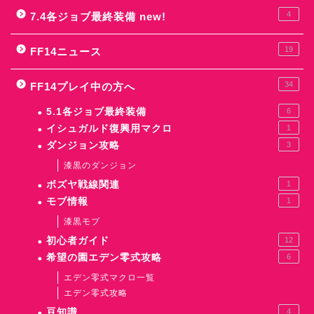
4
7.4各ジョブ最終装備 new!
19
FF14ニュース
34
FF14プレイ中の方へ
5.1各ジョブ最終装備
6
イシュガルド復興用マクロ
1
ダンジョン攻略
3
漆黒のダンジョン
ボズヤ戦線関連
1
モブ情報
1
漆黒モブ
初心者ガイド
12
希望の園エデン零式攻略
6
エデン零式マクロ一覧
エデン零式攻略
豆知識
4