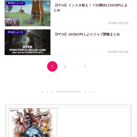
FF14ニュース
【FF14】インスタ映え！？SS勢向け10/18PLLま
とめ
2019年10月19日
FF14ニュース
【FF14】10/18のPLLよりジョブ調整まとめ
2019年10月18日
...
1
2
7