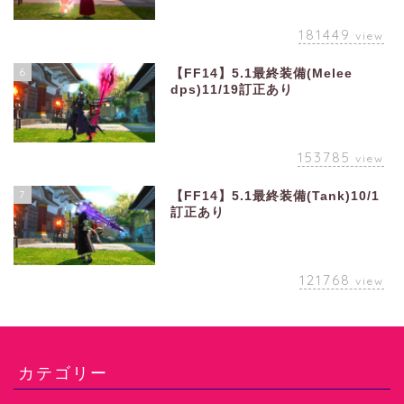
181449
view
6
【FF14】5.1最終装備(Melee
dps)11/19訂正あり
153785
view
7
【FF14】5.1最終装備(Tank)10/1
訂正あり
121768
view
カテゴリー