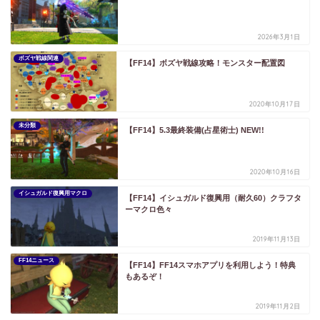
2026年3月1日
ボズヤ戦線関連
【FF14】ボズヤ戦線攻略！モンスター配置図
2020年10月17日
未分類
【FF14】5.3最終装備(占星術士) NEW!!
2020年10月16日
イシュガルド復興用マクロ
【FF14】イシュガルド復興用（耐久60）クラフタ
ーマクロ色々
2019年11月13日
FF14ニュース
【FF14】FF14スマホアプリを利用しよう！特典
もあるぞ！
2019年11月2日