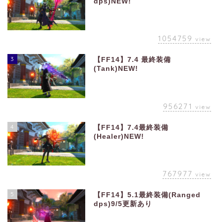
dps)NEW!
1054759
view
3
【FF14】7.4 最終装備
(Tank)NEW!
956271
view
4
【FF14】7.4最終装備
(Healer)NEW!
767977
view
5
【FF14】5.1最終装備(Ranged
dps)9/5更新あり