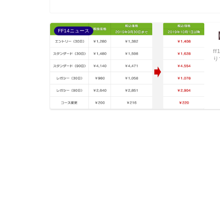
FF14ニュース
f
り