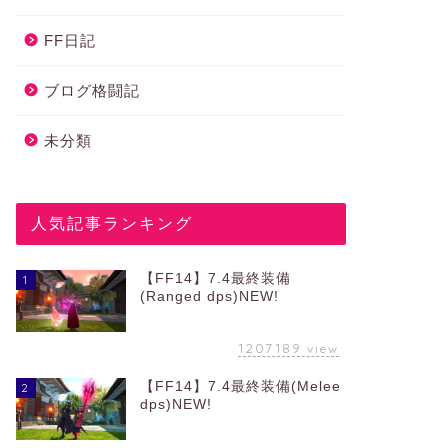
FF日記
ブログ格闘記
未分類
人気記事ランキング
【FF14】7.4最終装備
1
(Ranged dps)NEW!
1207189
view
【FF14】7.4最終装備(Melee
2
dps)NEW!