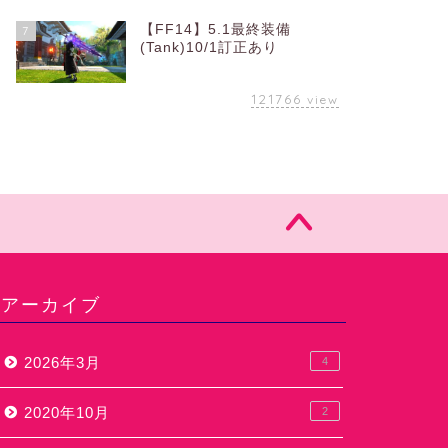
【FF14】5.1最終装備
7
(Tank)10/1訂正あり
121766
view
アーカイブ
2026年3月
4
2020年10月
2