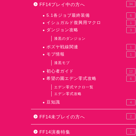
FF14プレイ中の方へ
34
5.1各ジョブ最終装備
6
イシュガルド復興用マクロ
1
ダンジョン攻略
3
漆黒のダンジョン
ボズヤ戦線関連
1
モブ情報
1
漆黒モブ
初心者ガイド
12
希望の園エデン零式攻略
6
エデン零式マクロ一覧
エデン零式攻略
豆知識
4
FF14未プレイの方へ
2
FF14演奏特集
1