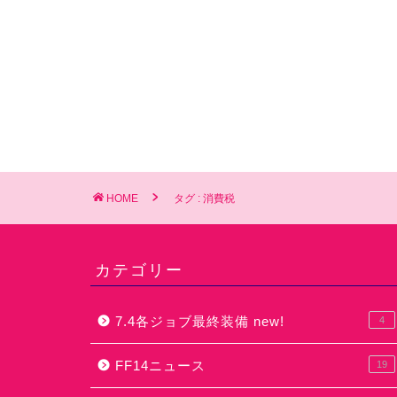
HOME
タグ : 消費税
カテゴリー
7.4各ジョブ最終装備 new!
4
FF14ニュース
19