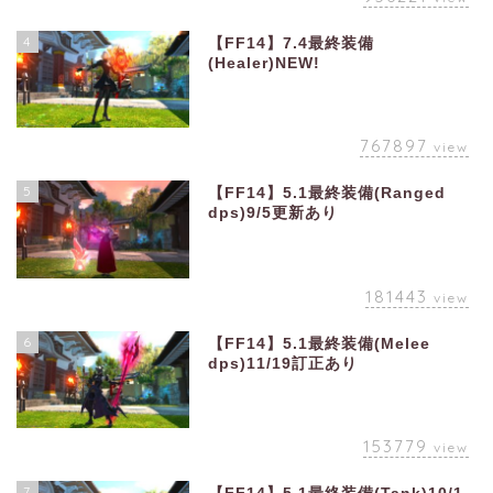
4
【FF14】7.4最終装備
(Healer)NEW!
767897
view
5
【FF14】5.1最終装備(Ranged
dps)9/5更新あり
181443
view
6
【FF14】5.1最終装備(Melee
dps)11/19訂正あり
153779
view
7