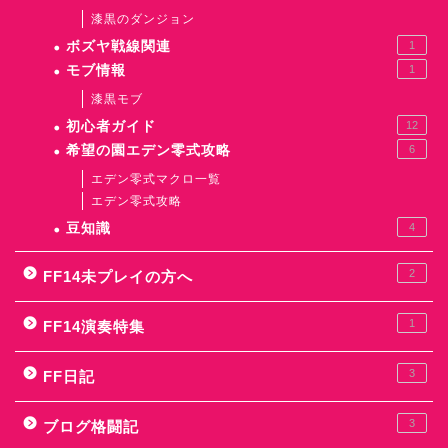
漆黒のダンジョン
ボズヤ戦線関連
1
モブ情報
1
漆黒モブ
初心者ガイド
12
希望の園エデン零式攻略
6
エデン零式マクロ一覧
エデン零式攻略
豆知識
4
2
FF14未プレイの方へ
1
FF14演奏特集
3
FF日記
3
ブログ格闘記