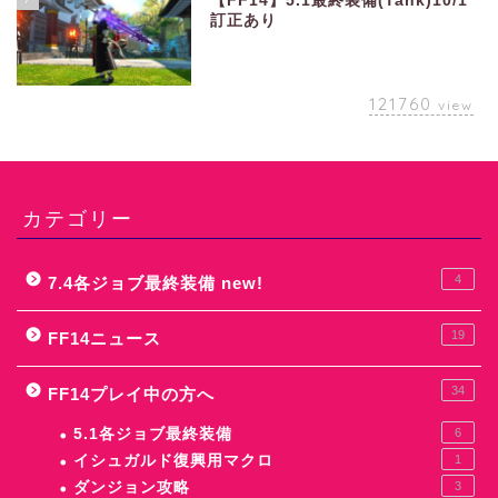
【FF14】5.1最終装備(Tank)10/1
訂正あり
121760
view
カテゴリー
4
7.4各ジョブ最終装備 new!
19
FF14ニュース
34
FF14プレイ中の方へ
5.1各ジョブ最終装備
6
イシュガルド復興用マクロ
1
ダンジョン攻略
3