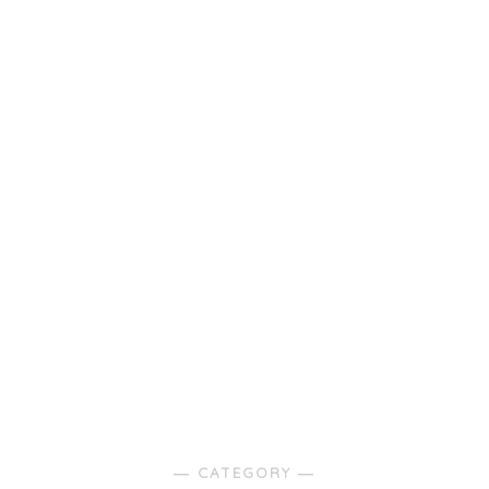
― CATEGORY ―