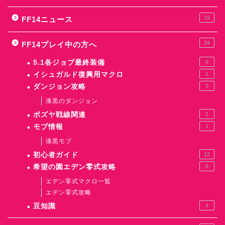
19
FF14ニュース
34
FF14プレイ中の方へ
5.1各ジョブ最終装備
6
イシュガルド復興用マクロ
1
ダンジョン攻略
3
漆黒のダンジョン
ボズヤ戦線関連
1
モブ情報
1
漆黒モブ
初心者ガイド
12
希望の園エデン零式攻略
6
エデン零式マクロ一覧
エデン零式攻略
豆知識
4