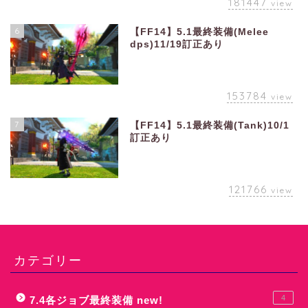
181447
view
6
【FF14】5.1最終装備(Melee
dps)11/19訂正あり
153784
view
7
【FF14】5.1最終装備(Tank)10/1
訂正あり
121766
view
カテゴリー
4
7.4各ジョブ最終装備 new!