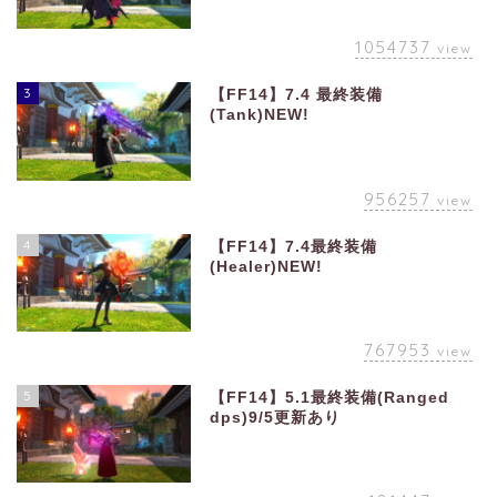
1054737
view
3
【FF14】7.4 最終装備
(Tank)NEW!
956257
view
4
【FF14】7.4最終装備
(Healer)NEW!
767953
view
5
【FF14】5.1最終装備(Ranged
dps)9/5更新あり