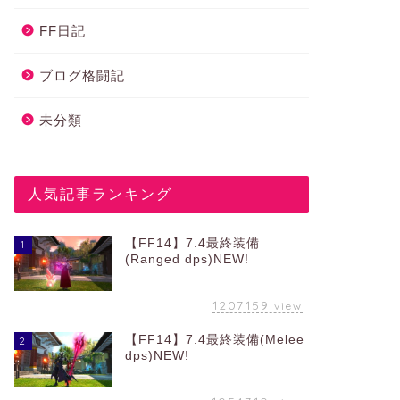
FF日記
ブログ格闘記
未分類
人気記事ランキング
【FF14】7.4最終装備
1
(Ranged dps)NEW!
1207159
view
【FF14】7.4最終装備(Melee
2
dps)NEW!