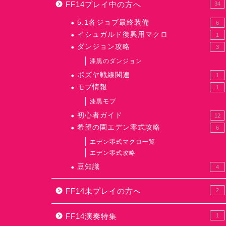
FF14プレイ中の方へ
34
5.1各ジョブ最終装備
6
イシュガルド復興用マクロ
1
ダンジョン攻略
3
漆黒のダンジョン
ボズヤ戦線関連
1
モブ情報
1
漆黒モブ
初心者ガイド
12
希望の園エデン零式攻略
6
エデン零式マクロ一覧
エデン零式攻略
豆知識
4
FF14未プレイの方へ
2
FF14演奏特集
1