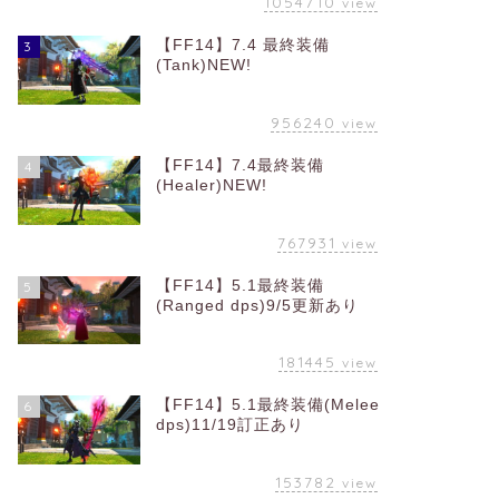
1054710
view
【FF14】7.4 最終装備
3
(Tank)NEW!
956240
view
【FF14】7.4最終装備
4
(Healer)NEW!
767931
view
【FF14】5.1最終装備
5
(Ranged dps)9/5更新あり
181445
view
【FF14】5.1最終装備(Melee
6
dps)11/19訂正あり
153782
view