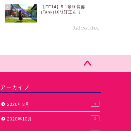
【FF14】5.1最終装備
7
(Tank)10/1訂正あり
121763
view
アーカイブ
2026年3月
4
2020年10月
2