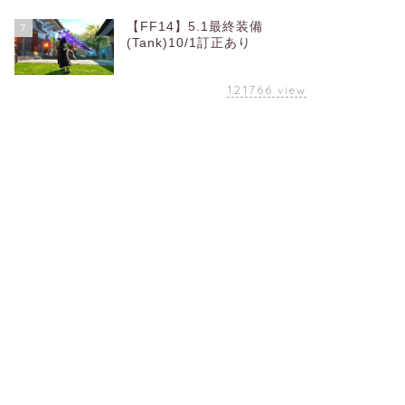
【FF14】5.1最終装備
7
(Tank)10/1訂正あり
121766
view