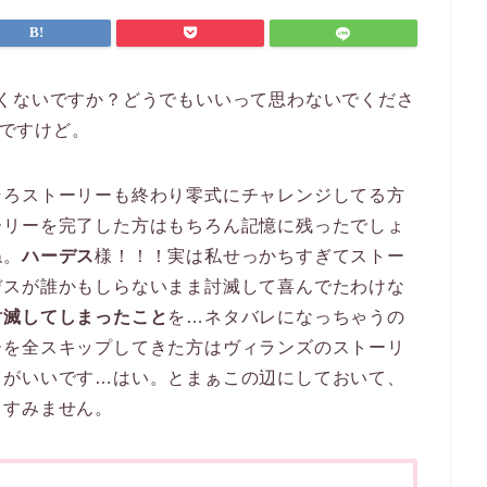
くないですか？どうでもいいって思わないでくださ
嘘ですけど。
そろストーリーも終わり零式にチャレンジしてる方
ーリーを完了した方はもちろん記憶に残ったでしょ
ね。
ハーデス
様！！！実は私せっかちすぎてストー
デスが誰かもしらないまま討滅して喜んでたわけな
討滅してしまったこと
を…ネタバレになっちゃうの
ーを全スキップしてきた方はヴィランズのストーリ
うがいいです…はい。とまぁこの辺にしておいて、
。すみません。