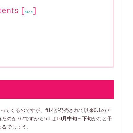
tents
[
]
hide
やってくるのですが、ff14が発売されて以来0.1のア
たのが7/2ですから5.1は
10月中旬～下旬
かなと予
れるでしょう。