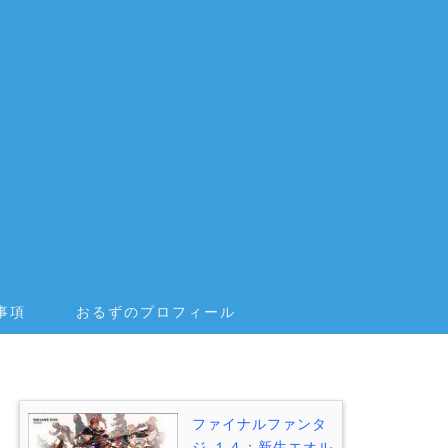
事項
おるずのプロフィール
ファイナルファンタ
ジ-１４：新生エオル