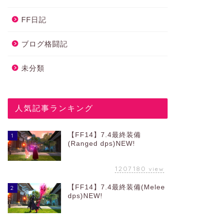
FF日記
ブログ格闘記
未分類
人気記事ランキング
【FF14】7.4最終装備
1
(Ranged dps)NEW!
1207180
view
【FF14】7.4最終装備(Melee
2
dps)NEW!